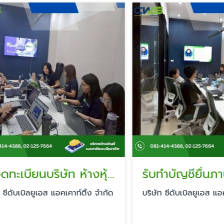
รับจดทะเบียนบริษัท ห้างหุ้นส่วน (หจก.)
รับทำบัญชียื่นภาษีร
ับเบิลยูเอส แอคเคาท์ติ้ง จำกัด
บริษัท ซีดับเบิลยูเอส แอคเคาท