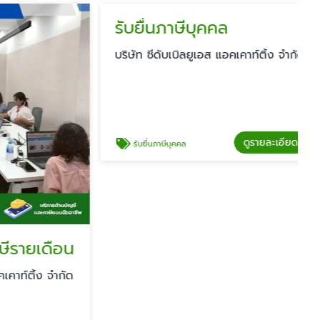
ายเดือน
รับยื่นภาษีบุคคล
์ติ้ง จำกัด
บริษัท ซีดับเบิลยูเอส แอคเคาท์ติ้ง จำกัด