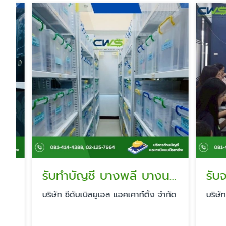
รับทำบัญชี บางพลี บางนา กิ่งแก้ว
บริษัท ซีดับเบิลยูเอส แอคเคาท์ติ้ง จำกัด
บริษัท ซีด